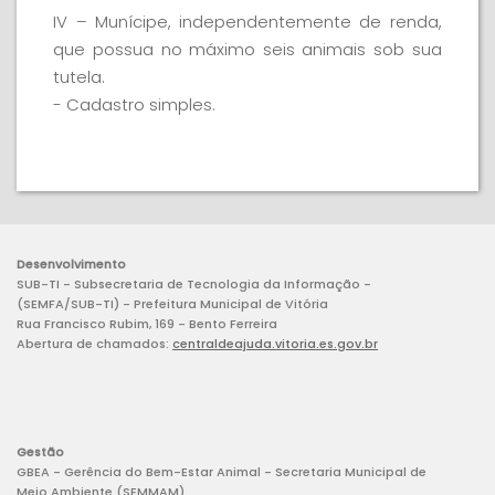
IV – Munícipe, independentemente de renda,
que possua no máximo seis animais sob sua
tutela.
- Cadastro simples.
Desenvolvimento
SUB-TI - Subsecretaria de Tecnologia da Informação -
(SEMFA/SUB-TI) - Prefeitura Municipal de Vitória
Rua Francisco Rubim, 169 - Bento Ferreira
Abertura de chamados:
centraldeajuda.vitoria.es.gov.br
Gestão
GBEA - Gerência do Bem-Estar Animal - Secretaria Municipal de
Meio Ambiente (SEMMAM)