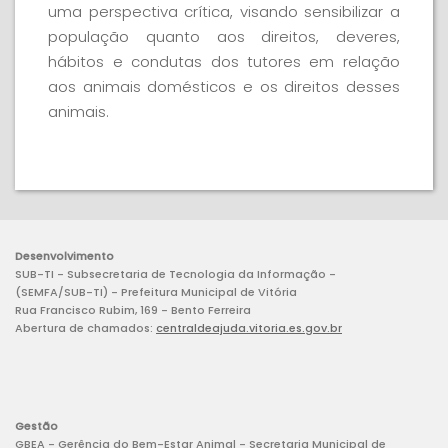
uma perspectiva crítica, visando sensibilizar a
população quanto aos direitos, deveres,
hábitos e condutas dos tutores em relação
aos animais domésticos e os direitos desses
animais.
Desenvolvimento
SUB-TI - Subsecretaria de Tecnologia da Informação -
(SEMFA/SUB-TI) - Prefeitura Municipal de Vitória
Rua Francisco Rubim, 169 - Bento Ferreira
Abertura de chamados:
centraldeajuda.vitoria.es.gov.br
Gestão
GBEA - Gerência do Bem-Estar Animal - Secretaria Municipal de